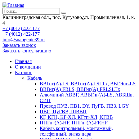
Калининградская обл., пос. Кутузово,ул. Промышленная, 1, к.
4
+7 (4012) 422-177
+7 (4012) 422-177
info@snabgenie39.ru
Заказать звонок
Заказать консультацию
Главная
О компании
Каталог
Кабель
ВВГнг(А)-LS, ВВГнг(А)-LSLTx, ВВГЭнг-LS
ВВГнг(А)-FRLS, ВВГнг(А)-FRLSLTx
Алюминий АВВГ, АВВГнг(А)-LS, АВБШв,
СИП
Провод ПУВ, ПВ1, DY, ПуГВ, ПВ3, LGY
ПВС, ПуГВВ, ШВВП
КГ, КГН, КГ-ХЛ, КГтп-ХЛ, КГВВ
ППГнг(А)-HF, ППГнг(А)-FRHF
Кабель контрольный, монтажный,
телефонный, витая пара