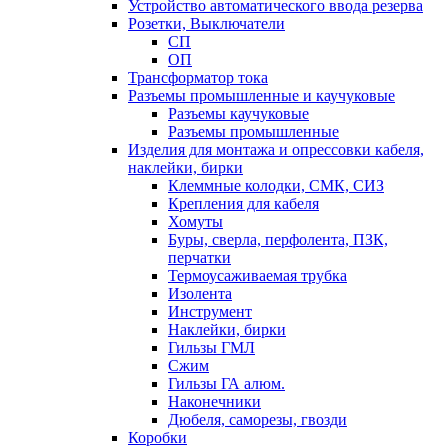
Устройство автоматического ввода резерва
Розетки, Выключатели
СП
ОП
Трансформатор тока
Разъемы промышленные и каучуковые
Разъемы каучуковые
Разъемы промышленные
Изделия для монтажа и опрессовки кабеля,
наклейки, бирки
Клеммные колодки, СМК, СИЗ
Крепления для кабеля
Хомуты
Буры, сверла, перфолента, ПЗК,
перчатки
Термоусаживаемая трубка
Изолента
Инструмент
Наклейки, бирки
Гильзы ГМЛ
Сжим
Гильзы ГА алюм.
Наконечники
Дюбеля, саморезы, гвозди
Коробки