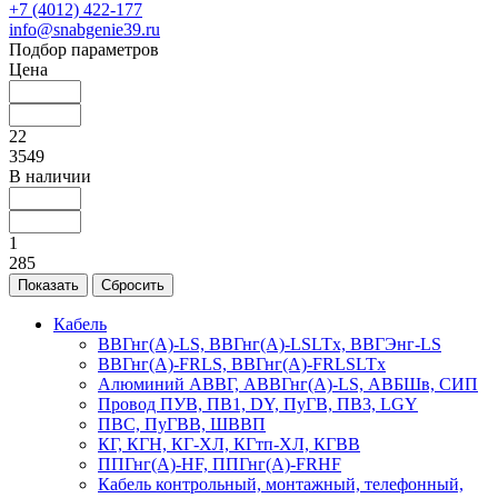
+7 (4012) 422-177
info@snabgenie39.ru
Подбор параметров
Цена
22
3549
В наличии
1
285
Кабель
ВВГнг(А)-LS, ВВГнг(А)-LSLTx, ВВГЭнг-LS
ВВГнг(А)-FRLS, ВВГнг(А)-FRLSLTx
Алюминий АВВГ, АВВГнг(А)-LS, АВБШв, СИП
Провод ПУВ, ПВ1, DY, ПуГВ, ПВ3, LGY
ПВС, ПуГВВ, ШВВП
КГ, КГН, КГ-ХЛ, КГтп-ХЛ, КГВВ
ППГнг(А)-HF, ППГнг(А)-FRHF
Кабель контрольный, монтажный, телефонный,