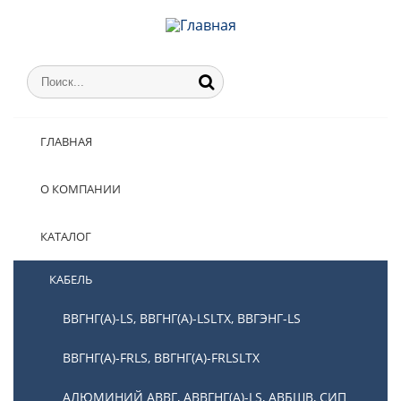
ГЛАВНАЯ
О КОМПАНИИ
КАТАЛОГ
КАБЕЛЬ
ВВГНГ(А)-LS, ВВГНГ(А)-LSLTX, ВВГЭНГ-LS
ВВГНГ(А)-FRLS, ВВГНГ(А)-FRLSLTX
АЛЮМИНИЙ АВВГ, АВВГНГ(А)-LS, АВБШВ, СИП