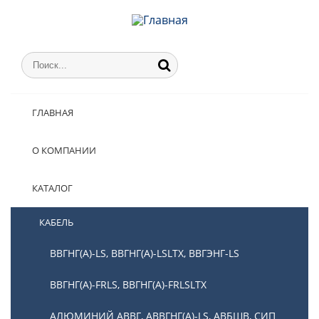
ГЛАВНАЯ
О КОМПАНИИ
КАТАЛОГ
КАБЕЛЬ
ВВГНГ(А)-LS, ВВГНГ(А)-LSLTX, ВВГЭНГ-LS
ВВГНГ(А)-FRLS, ВВГНГ(А)-FRLSLTX
АЛЮМИНИЙ АВВГ, АВВГНГ(А)-LS, АВБШВ, СИП