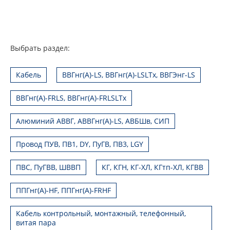
Выбрать раздел:
Кабель
ВВГнг(А)-LS, ВВГнг(А)-LSLTx, ВВГЭнг-LS
ВВГнг(А)-FRLS, ВВГнг(А)-FRLSLTx
Алюминий АВВГ, АВВГнг(А)-LS, АВБШв, СИП
Провод ПУВ, ПВ1, DY, ПуГВ, ПВ3, LGY
ПВС, ПуГВВ, ШВВП
КГ, КГН, КГ-ХЛ, КГтп-ХЛ, КГВВ
ППГнг(А)-HF, ППГнг(А)-FRHF
Кабель контрольный, монтажный, телефонный,
витая пара