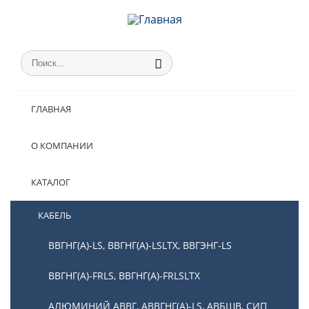
ГЛАВНАЯ
О КОМПАНИИ
КАТАЛОГ
КАБЕЛЬ
ВВГНГ(А)-LS, ВВГНГ(А)-LSLTX, ВВГЭНГ-LS
ВВГНГ(А)-FRLS, ВВГНГ(А)-FRLSLTX
АЛЮМИНИЙ АВВГ, АВВГНГ(А)-LS, АВБШВ, СИП