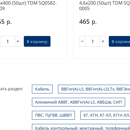
6х400 (50шт) TDM SQ0582-
4,6х200 (50шт) TDM SQ
09
0005
55
465
р.
р.
В корзину
В корзи
ать раздел:
Кабель
ВВГнг(А)-LS, ВВГнг(А)-LSLTx, ВВГЭн
Алюминий АВВГ, АВВГнг(А)-LS, АВБШв, СИП
ПВС, ПуГВВ, ШВВП
КГ, КГН, КГ-ХЛ, КГтп-ХЛ
Кабель контрольный, монтажный, телефонный