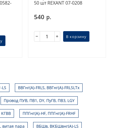
0582-
50 шт REXANT 07-0208
540
р.
В корзину
ну
г-LS
ВВГнг(А)-FRLS, ВВГнг(А)-FRLSLTx
Провод ПУВ, ПВ1, DY, ПуГВ, ПВ3, LGY
, КГВВ
ППГнг(А)-HF, ППГнг(А)-FRHF
, витая пара
ВБШв, ВКБШвнг(А)-LS