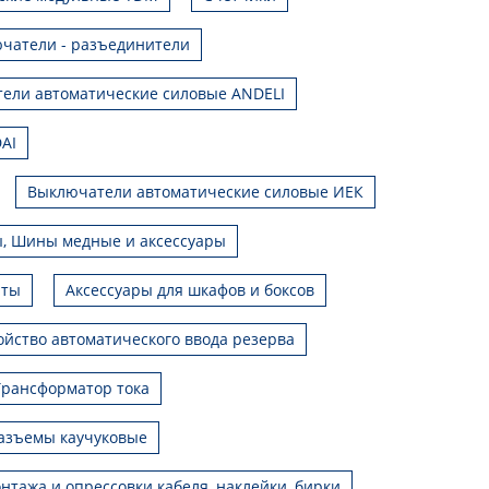
чатели - разъединители
ели автоматические силовые ANDELI
AI
Выключатели автоматические силовые ИЕК
, Шины медные и аксессуары
иты
Аксессуары для шкафов и боксов
ойство автоматического ввода резерва
Трансформатор тока
азъемы каучуковые
нтажа и опрессовки кабеля, наклейки, бирки