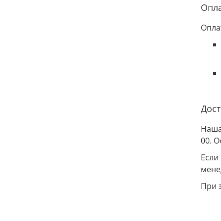
Опл
Опла
Дост
Наша
00. 
Если
мене
При 