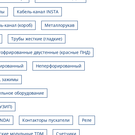
лы
Кабель-канал INSTA
ь-канал (короб)
Металлорукав
Трубы жесткие (гладкие)
гофрированные двустенные (красные ПНД)
ированный
Неперфорированный
, зажимы
льное оборудование
УЗИП)
UNDAI
Контакторы пускатели
Реле
ские модульные TDM
Счетчики