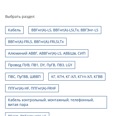
Выбрать раздел:
Кабель
ВВГнг(А)-LS, ВВГнг(А)-LSLTx, ВВГЭнг-LS
ВВГнг(А)-FRLS, ВВГнг(А)-FRLSLTx
Алюминий АВВГ, АВВГнг(А)-LS, АВБШв, СИП
Провод ПУВ, ПВ1, DY, ПуГВ, ПВ3, LGY
ПВС, ПуГВВ, ШВВП
КГ, КГН, КГ-ХЛ, КГтп-ХЛ, КГВВ
ППГнг(А)-HF, ППГнг(А)-FRHF
Кабель контрольный, монтажный, телефонный,
витая пара