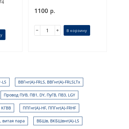
74
1100
р.
В корзину
ну
г-LS
ВВГнг(А)-FRLS, ВВГнг(А)-FRLSLTx
Провод ПУВ, ПВ1, DY, ПуГВ, ПВ3, LGY
, КГВВ
ППГнг(А)-HF, ППГнг(А)-FRHF
, витая пара
ВБШв, ВКБШвнг(А)-LS