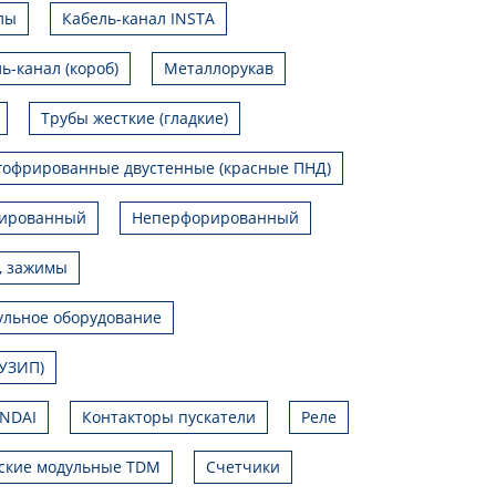
лы
Кабель-канал INSTA
ь-канал (короб)
Металлорукав
Трубы жесткие (гладкие)
гофрированные двустенные (красные ПНД)
ированный
Неперфорированный
, зажимы
льное оборудование
УЗИП)
UNDAI
Контакторы пускатели
Реле
ские модульные TDM
Счетчики