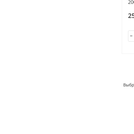
20
2
Выбр