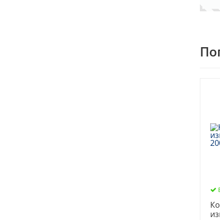
По
Ко
из