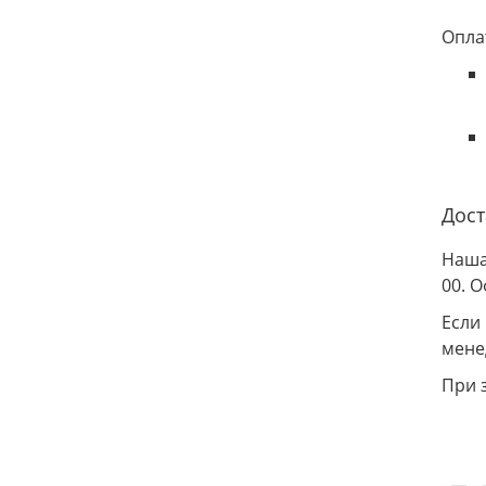
Опла
Дост
Наша
00. 
Если
мене
При 