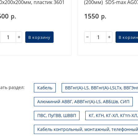
0х200х200мм, пластик 3601
(200мм) SDS-max AG0
500
1550
р.
р.
В корзину
В корзи
ать раздел:
Кабель
ВВГнг(А)-LS, ВВГнг(А)-LSLTx, ВВГЭн
Алюминий АВВГ, АВВГнг(А)-LS, АВБШв, СИП
ПВС, ПуГВВ, ШВВП
КГ, КГН, КГ-ХЛ, КГтп-ХЛ
Кабель контрольный, монтажный, телефонный