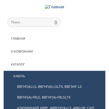
ГЛАВНАЯ
О КОМПАНИИ
КАТАЛОГ
КАБЕЛЬ
ВВГНГ(А)-LS, ВВГНГ(А)-LSLTX, ВВГЭНГ-LS
ВВГНГ(А)-FRLS, ВВГНГ(А)-FRLSLTX
АЛЮМИНИЙ АВВГ, АВВГНГ(А)-LS, АВБШВ, СИП