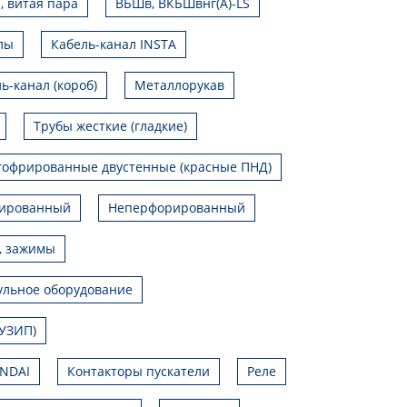
, витая пара
ВБШв, ВКБШвнг(А)-LS
лы
Кабель-канал INSTA
ь-канал (короб)
Металлорукав
Трубы жесткие (гладкие)
гофрированные двустенные (красные ПНД)
ированный
Неперфорированный
, зажимы
льное оборудование
УЗИП)
UNDAI
Контакторы пускатели
Реле