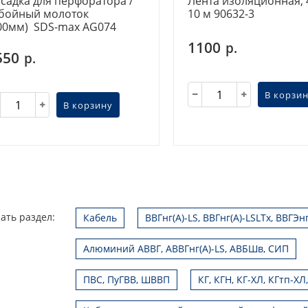
садка для перфоратора /
Лента изоляционная, 
бойный молоток
10 м 90632-3
00мм) SDS-max AG074
1100
р.
550
р.
В корзи
В корзину
ать раздел:
Кабель
ВВГнг(А)-LS, ВВГнг(А)-LSLTx, ВВГЭн
Алюминий АВВГ, АВВГнг(А)-LS, АВБШв, СИП
ПВС, ПуГВВ, ШВВП
КГ, КГН, КГ-ХЛ, КГтп-ХЛ