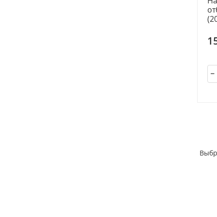
На
от
(2
1
Выбр