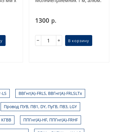
45 мм х
Молниеприемник 1 м, алюм.
1300
р.
ну
В корзину
г-LS
ВВГнг(А)-FRLS, ВВГнг(А)-FRLSLTx
Провод ПУВ, ПВ1, DY, ПуГВ, ПВ3, LGY
, КГВВ
ППГнг(А)-HF, ППГнг(А)-FRHF