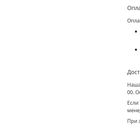
Опл
Опла
Дост
Наша
00. 
Если
мене
При 