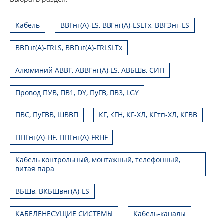
Кабель
ВВГнг(А)-LS, ВВГнг(А)-LSLTx, ВВГЭнг-LS
ВВГнг(А)-FRLS, ВВГнг(А)-FRLSLTx
Алюминий АВВГ, АВВГнг(А)-LS, АВБШв, СИП
Провод ПУВ, ПВ1, DY, ПуГВ, ПВ3, LGY
ПВС, ПуГВВ, ШВВП
КГ, КГН, КГ-ХЛ, КГтп-ХЛ, КГВВ
ППГнг(А)-HF, ППГнг(А)-FRHF
Кабель контрольный, монтажный, телефонный,
витая пара
ВБШв, ВКБШвнг(А)-LS
КАБЕЛЕНЕСУЩИЕ СИСТЕМЫ
Кабель-каналы