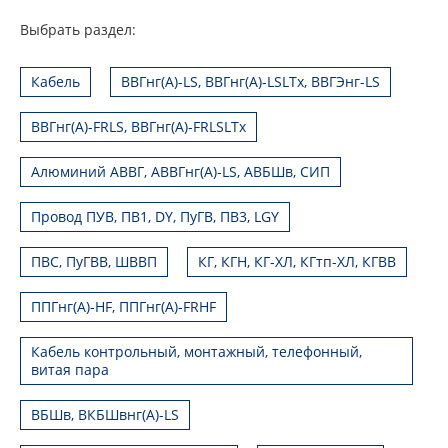
Выбрать раздел:
Кабель
ВВГнг(А)-LS, ВВГнг(А)-LSLTx, ВВГЭнг-LS
ВВГнг(А)-FRLS, ВВГнг(А)-FRLSLTx
Алюминий АВВГ, АВВГнг(А)-LS, АВБШв, СИП
Провод ПУВ, ПВ1, DY, ПуГВ, ПВ3, LGY
ПВС, ПуГВВ, ШВВП
КГ, КГН, КГ-ХЛ, КГтп-ХЛ, КГВВ
ППГнг(А)-HF, ППГнг(А)-FRHF
Кабель контрольный, монтажный, телефонный,
витая пара
ВБШв, ВКБШвнг(А)-LS