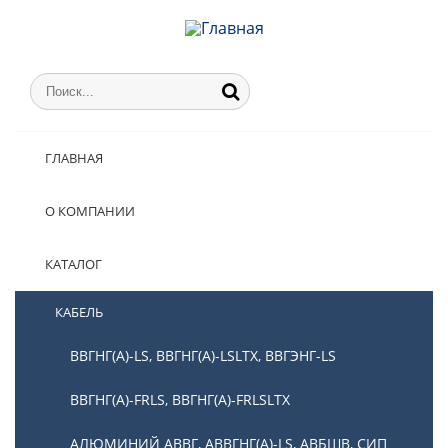
ГЛАВНАЯ
О КОМПАНИИ
КАТАЛОГ
КАБЕЛЬ
ВВГНГ(А)-LS, ВВГНГ(А)-LSLTX, ВВГЭНГ-LS
ВВГНГ(А)-FRLS, ВВГНГ(А)-FRLSLTX
АЛЮМИНИЙ АВВГ, АВВГНГ(А)-LS, АВБШВ, СИП