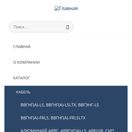
ГЛАВНАЯ
О КОМПАНИИ
КАТАЛОГ
КАБЕЛЬ
ВВГНГ(А)-LS, ВВГНГ(А)-LSLTX, ВВГЭНГ-LS
ВВГНГ(А)-FRLS, ВВГНГ(А)-FRLSLTX
АЛЮМИНИЙ АВВГ, АВВГНГ(А)-LS, АВБШВ, СИП