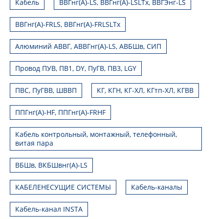
Кабель
ВВГнг(А)-LS, ВВГнг(А)-LSLTx, ВВГЭнг-LS
ВВГнг(А)-FRLS, ВВГнг(А)-FRLSLTx
Алюминий АВВГ, АВВГнг(А)-LS, АВБШв, СИП
Провод ПУВ, ПВ1, DY, ПуГВ, ПВ3, LGY
ПВС, ПуГВВ, ШВВП
КГ, КГН, КГ-ХЛ, КГтп-ХЛ, КГВВ
ППГнг(А)-HF, ППГнг(А)-FRHF
Кабель контрольный, монтажный, телефонный,
витая пара
ВБШв, ВКБШвнг(А)-LS
КАБЕЛЕНЕСУЩИЕ СИСТЕМЫ
Кабель-каналы
Кабель-канал INSTA