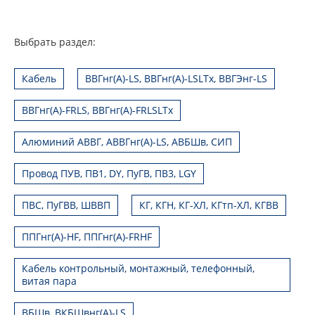
Выбрать раздел:
Кабель
ВВГнг(А)-LS, ВВГнг(А)-LSLTx, ВВГЭнг-LS
ВВГнг(А)-FRLS, ВВГнг(А)-FRLSLTx
Алюминий АВВГ, АВВГнг(А)-LS, АВБШв, СИП
Провод ПУВ, ПВ1, DY, ПуГВ, ПВ3, LGY
ПВС, ПуГВВ, ШВВП
КГ, КГН, КГ-ХЛ, КГтп-ХЛ, КГВВ
ППГнг(А)-HF, ППГнг(А)-FRHF
Кабель контрольный, монтажный, телефонный,
витая пара
ВБШв, ВКБШвнг(А)-LS