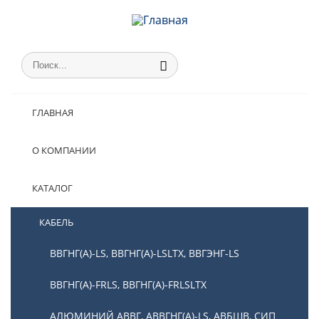
ГЛАВНАЯ
О КОМПАНИИ
КАТАЛОГ
КАБЕЛЬ
ВВГНГ(А)-LS, ВВГНГ(А)-LSLTX, ВВГЭНГ-LS
ВВГНГ(А)-FRLS, ВВГНГ(А)-FRLSLTX
АЛЮМИНИЙ АВВГ, АВВГНГ(А)-LS, АВБШВ, СИП