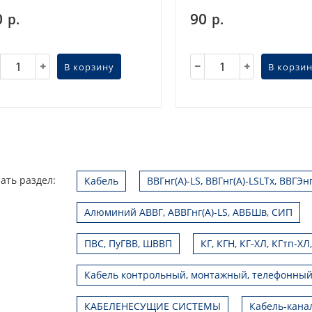
0
90
р.
р.
В корзину
В корзи
ать раздел:
Кабель
ВВГнг(А)-LS, ВВГнг(А)-LSLTx, ВВГЭн
Алюминий АВВГ, АВВГнг(А)-LS, АВБШв, СИП
ПВС, ПуГВВ, ШВВП
КГ, КГН, КГ-ХЛ, КГтп-ХЛ
Кабель контрольный, монтажный, телефонный
КАБЕЛЕНЕСУЩИЕ СИСТЕМЫ
Кабель-кана