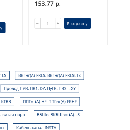
153.77
р.
В корзину
ну
г-LS
ВВГнг(А)-FRLS, ВВГнг(А)-FRLSLTx
Провод ПУВ, ПВ1, DY, ПуГВ, ПВ3, LGY
, КГВВ
ППГнг(А)-HF, ППГнг(А)-FRHF
, витая пара
ВБШв, ВКБШвнг(А)-LS
лы
Кабель-канал INSTA