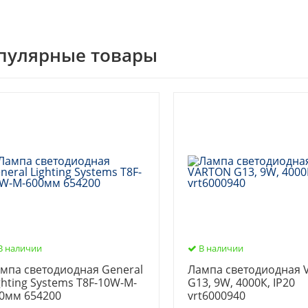
пулярные товары
В наличии
В наличии
мпа светодиодная General
Лампа светодиодная
ghting Systems T8F-10W-M-
G13, 9W, 4000К, IP20
0мм 654200
vrt6000940