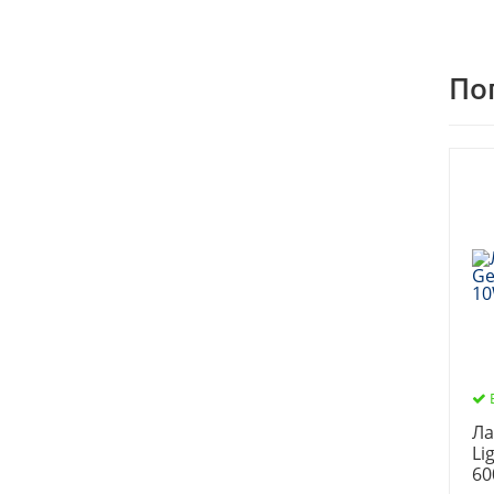
По
Ла
Li
60