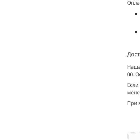
Опла
Дост
Наша
00. 
Если
мене
При 