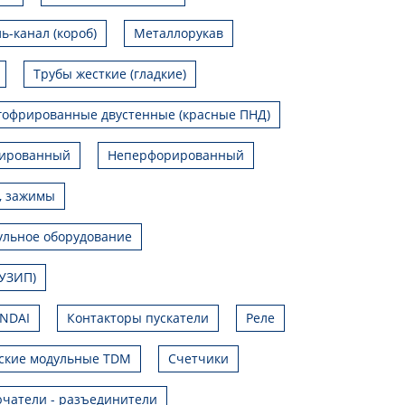
ь-канал (короб)
Металлорукав
Трубы жесткие (гладкие)
гофрированные двустенные (красные ПНД)
ированный
Неперфорированный
, зажимы
льное оборудование
УЗИП)
UNDAI
Контакторы пускатели
Реле
ские модульные TDM
Счетчики
чатели - разъединители