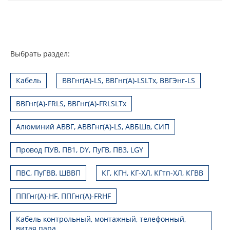
Выбрать раздел:
Кабель
ВВГнг(А)-LS, ВВГнг(А)-LSLTx, ВВГЭнг-LS
ВВГнг(А)-FRLS, ВВГнг(А)-FRLSLTx
Алюминий АВВГ, АВВГнг(А)-LS, АВБШв, СИП
Провод ПУВ, ПВ1, DY, ПуГВ, ПВ3, LGY
ПВС, ПуГВВ, ШВВП
КГ, КГН, КГ-ХЛ, КГтп-ХЛ, КГВВ
ППГнг(А)-HF, ППГнг(А)-FRHF
Кабель контрольный, монтажный, телефонный,
витая пара