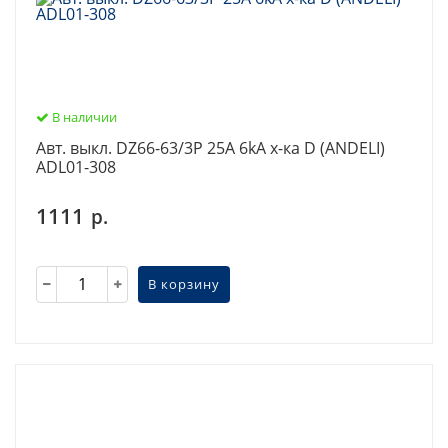
В наличии
Авт. выкл. DZ66-63/3P 25A 6kA х-ка D (ANDELI)
ADL01-308
1111
р.
В корзину