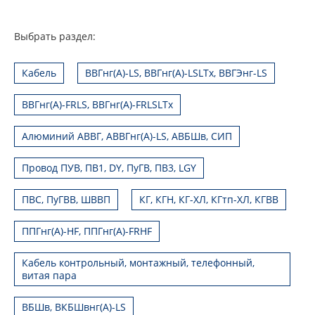
Выбрать раздел:
Кабель
ВВГнг(А)-LS, ВВГнг(А)-LSLTx, ВВГЭнг-LS
ВВГнг(А)-FRLS, ВВГнг(А)-FRLSLTx
Алюминий АВВГ, АВВГнг(А)-LS, АВБШв, СИП
Провод ПУВ, ПВ1, DY, ПуГВ, ПВ3, LGY
ПВС, ПуГВВ, ШВВП
КГ, КГН, КГ-ХЛ, КГтп-ХЛ, КГВВ
ППГнг(А)-HF, ППГнг(А)-FRHF
Кабель контрольный, монтажный, телефонный,
витая пара
ВБШв, ВКБШвнг(А)-LS