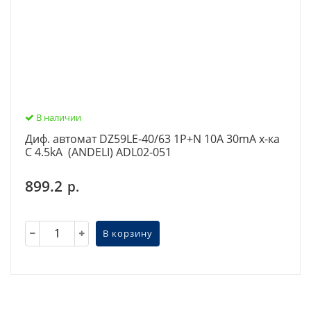
В наличии
Диф. автомат DZ59LE-40/63 1P+N 10A 30mA х-ка
С 4.5kA (ANDELI) ADL02-051
899.2
р.
В корзину