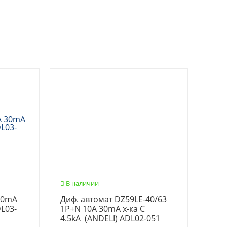
В наличии
30mA
Диф. автомат DZ59LE-40/63
DL03-
1P+N 10A 30mA х-ка С
4.5kA (ANDELI) ADL02-051