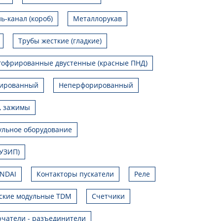
ь-канал (короб)
Металлорукав
Трубы жесткие (гладкие)
гофрированные двустенные (красные ПНД)
ированный
Неперфорированный
, зажимы
льное оборудование
УЗИП)
UNDAI
Контакторы пускатели
Реле
ские модульные TDM
Счетчики
чатели - разъединители