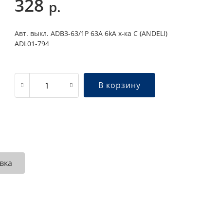
328
р.
Авт. выкл. ADB3-63/1P 63A 6kA х-ка C (ANDELI)
ADL01-794
В корзину
вка