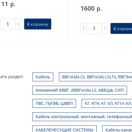
111
р.
1600
р.
В корзину
В корзи
ать раздел:
Кабель
ВВГнг(А)-LS, ВВГнг(А)-LSLTx, ВВГЭн
Алюминий АВВГ, АВВГнг(А)-LS, АВБШв, СИП
ПВС, ПуГВВ, ШВВП
КГ, КГН, КГ-ХЛ, КГтп-ХЛ
Кабель контрольный, монтажный, телефонный
КАБЕЛЕНЕСУЩИЕ СИСТЕМЫ
Кабель-кана