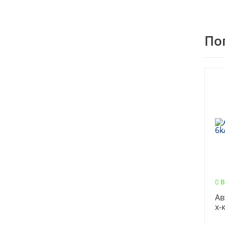
По
В
Ав
х-