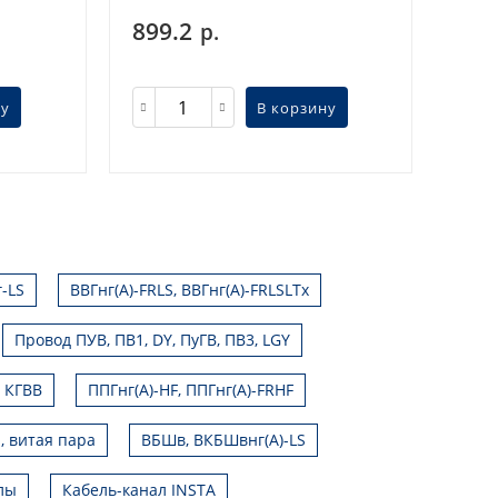
899.2
р.
ну
В корзину
г-LS
ВВГнг(А)-FRLS, ВВГнг(А)-FRLSLTx
Провод ПУВ, ПВ1, DY, ПуГВ, ПВ3, LGY
, КГВВ
ППГнг(А)-HF, ППГнг(А)-FRHF
, витая пара
ВБШв, ВКБШвнг(А)-LS
лы
Кабель-канал INSTA