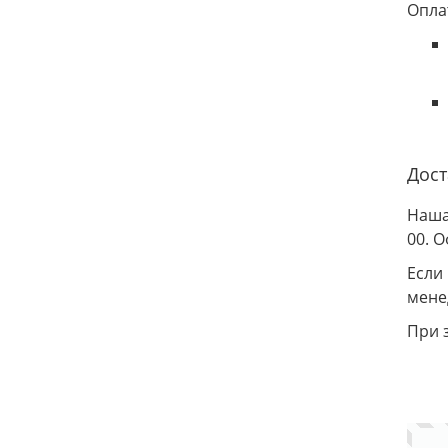
Опла
Дост
Наша
00. 
Если
мене
При 