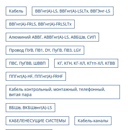
Кабель
ВВГнг(А)-LS, ВВГнг(А)-LSLTx, ВВГЭнг-LS
ВВГнг(А)-FRLS, ВВГнг(А)-FRLSLTx
Алюминий АВВГ, АВВГнг(А)-LS, АВБШв, СИП
Провод ПУВ, ПВ1, DY, ПуГВ, ПВ3, LGY
ПВС, ПуГВВ, ШВВП
КГ, КГН, КГ-ХЛ, КГтп-ХЛ, КГВВ
ППГнг(А)-HF, ППГнг(А)-FRHF
Кабель контрольный, монтажный, телефонный,
витая пара
ВБШв, ВКБШвнг(А)-LS
КАБЕЛЕНЕСУЩИЕ СИСТЕМЫ
Кабель-каналы