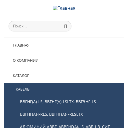
ГЛАВНАЯ
О КОМПАНИИ
КАТАЛОГ
КАБЕЛЬ
ВВГНГ(А)-LS, ВВГНГ(А)-LSLTX, ВВГЭНГ-LS
ВВГНГ(А)-FRLS, ВВГНГ(А)-FRLSLTX
АЛЮМИНИЙ АВВГ, АВВГНГ(А)-LS, АВБШВ, СИП