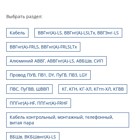
Выбрать раздел:
Кабель
ВВГнг(А)-LS, ВВГнг(А)-LSLTx, ВВГЭнг-LS
ВВГнг(А)-FRLS, ВВГнг(А)-FRLSLTx
Алюминий АВВГ, АВВГнг(А)-LS, АВБШв, СИП
Провод ПУВ, ПВ1, DY, ПуГВ, ПВ3, LGY
ПВС, ПуГВВ, ШВВП
КГ, КГН, КГ-ХЛ, КГтп-ХЛ, КГВВ
ППГнг(А)-HF, ППГнг(А)-FRHF
Кабель контрольный, монтажный, телефонный,
витая пара
ВБШв, ВКБШвнг(А)-LS