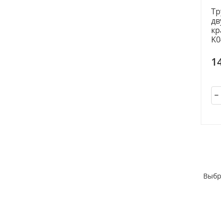
Тр
дв
кр
K0
1
Выбр