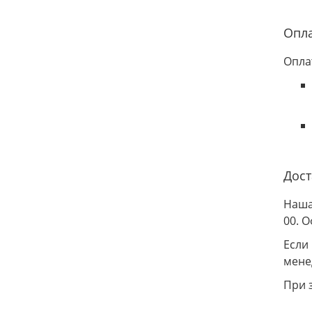
Опл
Опла
Дост
Наша
00. 
Если
мене
При 