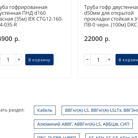
уба гофрированная
Труба гофр двустенн
устенная ПНД d160
d50мм для открытой
асная (35м) IEK CTG12-160-
прокладки стойкая к 
4-035-R
ПВ-0 черн. (100м) DKC
4900
22000
р.
р.
В корзину
В корзи
ать раздел:
Кабель
ВВГнг(А)-LS, ВВГнг(А)-LSLTx, ВВГЭн
Алюминий АВВГ, АВВГнг(А)-LS, АВБШв, СИП
ПВС, ПуГВВ, ШВВП
КГ, КГН, КГ-ХЛ, КГтп-ХЛ