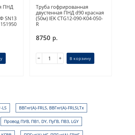
ая ПНД
Труба гофрированная
двустенная ПНД d90 красная
УФ SN13
(50м) IEK CTG12-090-K04-050-
 151950
R
8750
р.
ну
В корзину
г-LS
ВВГнг(А)-FRLS, ВВГнг(А)-FRLSLTx
Провод ПУВ, ПВ1, DY, ПуГВ, ПВ3, LGY
, КГВВ
ППГнг(А)-HF, ППГнг(А)-FRHF