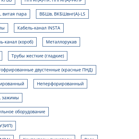
, витая пара
ВБШв, ВКБШвнг(А)-LS
лы
Кабель-канал INSTA
ь-канал (короб)
Металлорукав
Трубы жесткие (гладкие)
гофрированные двустенные (красные ПНД)
ированный
Неперфорированный
, зажимы
льное оборудование
УЗИП)