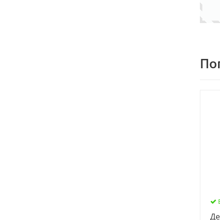
По
Де