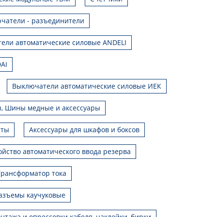
чатели - разъединители
ели автоматические силовые ANDELI
AI
Выключатели автоматические силовые ИЕК
, Шины медные и аксессуары
иты
Аксессуары для шкафов и боксов
ойство автоматического ввода резерва
Трансформатор тока
азъемы каучуковые
нтажа и опрессовки кабеля, наклейки, бирки