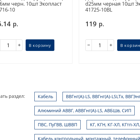
6мм черн. 10шт Экопласт
d25мм черная 10шт Э
716-10
41725-10BL
6.14
119
р.
р.
В корзину
В корзи
ать раздел:
Кабель
ВВГнг(А)-LS, ВВГнг(А)-LSLTx, ВВГЭн
Алюминий АВВГ, АВВГнг(А)-LS, АВБШв, СИП
ПВС, ПуГВВ, ШВВП
КГ, КГН, КГ-ХЛ, КГтп-ХЛ
Кабель контрольный, монтажный, телефонный