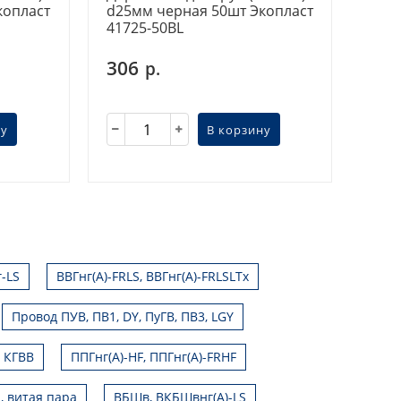
копласт
d25мм черная 50шт Экопласт
41725-50BL
306
р.
ну
В корзину
г-LS
ВВГнг(А)-FRLS, ВВГнг(А)-FRLSLTx
Провод ПУВ, ПВ1, DY, ПуГВ, ПВ3, LGY
, КГВВ
ППГнг(А)-HF, ППГнг(А)-FRHF
, витая пара
ВБШв, ВКБШвнг(А)-LS