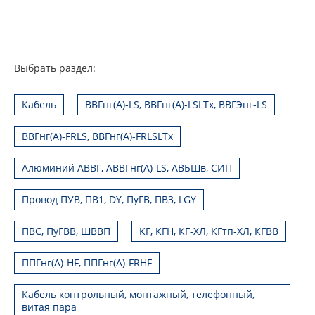
Выбрать раздел:
Кабель
ВВГнг(А)-LS, ВВГнг(А)-LSLTx, ВВГЭнг-LS
ВВГнг(А)-FRLS, ВВГнг(А)-FRLSLTx
Алюминий АВВГ, АВВГнг(А)-LS, АВБШв, СИП
Провод ПУВ, ПВ1, DY, ПуГВ, ПВ3, LGY
ПВС, ПуГВВ, ШВВП
КГ, КГН, КГ-ХЛ, КГтп-ХЛ, КГВВ
ППГнг(А)-HF, ППГнг(А)-FRHF
Кабель контрольный, монтажный, телефонный,
витая пара