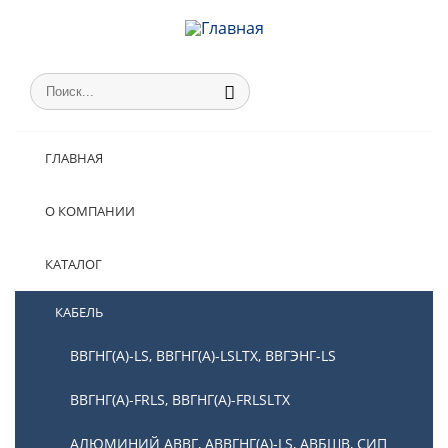
ГЛАВНАЯ
О КОМПАНИИ
КАТАЛОГ
КАБЕЛЬ
ВВГНГ(А)-LS, ВВГНГ(А)-LSLTX, ВВГЭНГ-LS
ВВГНГ(А)-FRLS, ВВГНГ(А)-FRLSLTX
АЛЮМИНИЙ АВВГ, АВВГНГ(А)-LS, АВБШВ, СИП