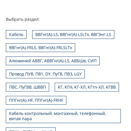
Выбрать раздел:
Кабель
ВВГнг(А)-LS, ВВГнг(А)-LSLTx, ВВГЭнг-LS
ВВГнг(А)-FRLS, ВВГнг(А)-FRLSLTx
Алюминий АВВГ, АВВГнг(А)-LS, АВБШв, СИП
Провод ПУВ, ПВ1, DY, ПуГВ, ПВ3, LGY
ПВС, ПуГВВ, ШВВП
КГ, КГН, КГ-ХЛ, КГтп-ХЛ, КГВВ
ППГнг(А)-HF, ППГнг(А)-FRHF
Кабель контрольный, монтажный, телефонный,
витая пара