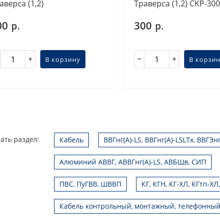
аверса (1,2)
Траверса (1,2) CKP-300
00
300
р.
р.
В корзину
В корзи
ать раздел:
Кабель
ВВГнг(А)-LS, ВВГнг(А)-LSLTx, ВВГЭн
Алюминий АВВГ, АВВГнг(А)-LS, АВБШв, СИП
ПВС, ПуГВВ, ШВВП
КГ, КГН, КГ-ХЛ, КГтп-ХЛ
Кабель контрольный, монтажный, телефонный