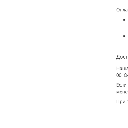
Опла
Дост
Наша
00. 
Если
мене
При 