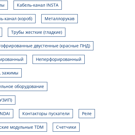
лы
Кабель-канал INSTA
ь-канал (короб)
Металлорукав
Трубы жесткие (гладкие)
гофрированные двустенные (красные ПНД)
ированный
Неперфорированный
, зажимы
льное оборудование
УЗИП)
UNDAI
Контакторы пускатели
Реле
ские модульные TDM
Счетчики