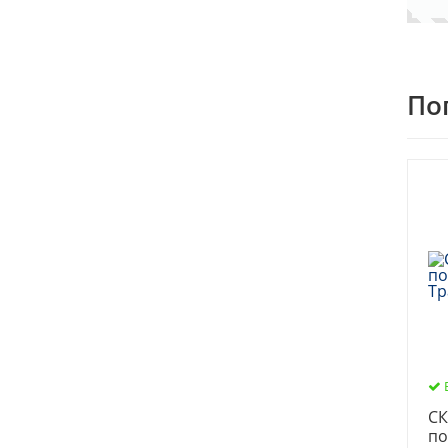
По
СК
по