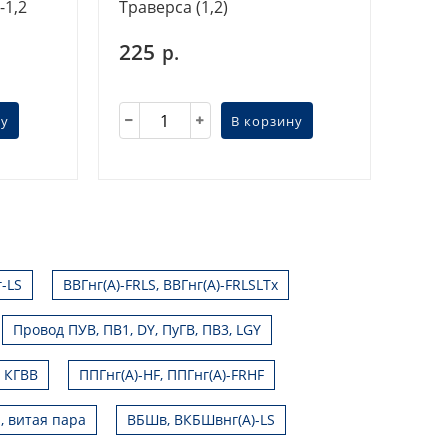
-1,2
Траверса (1,2)
225
р.
ну
В корзину
г-LS
ВВГнг(А)-FRLS, ВВГнг(А)-FRLSLTx
Провод ПУВ, ПВ1, DY, ПуГВ, ПВ3, LGY
, КГВВ
ППГнг(А)-HF, ППГнг(А)-FRHF
, витая пара
ВБШв, ВКБШвнг(А)-LS