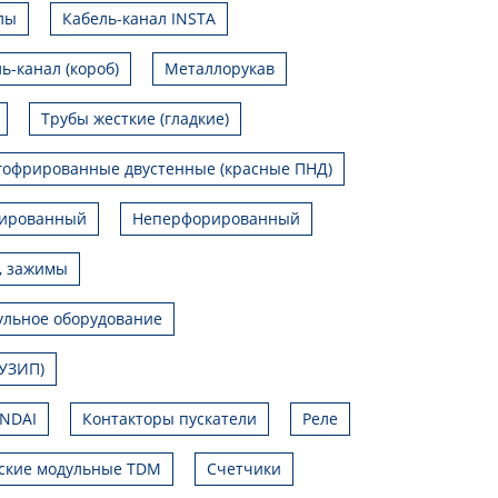
лы
Кабель-канал INSTA
ь-канал (короб)
Металлорукав
Трубы жесткие (гладкие)
гофрированные двустенные (красные ПНД)
ированный
Неперфорированный
, зажимы
льное оборудование
УЗИП)
UNDAI
Контакторы пускатели
Реле
ские модульные TDM
Счетчики