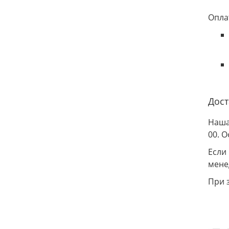
Опла
Дост
Наша
00. 
Если
мене
При 