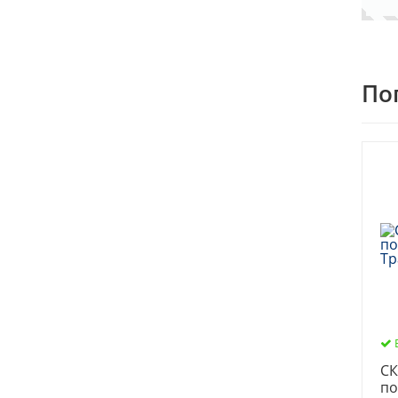
По
СК
по