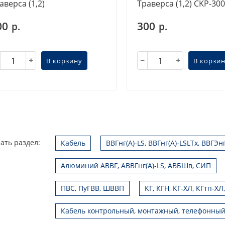
аверса (1,2)
Траверса (1,2) CKP-300
00
300
р.
р.
В корзину
В корзи
ать раздел:
Кабель
ВВГнг(А)-LS, ВВГнг(А)-LSLTx, ВВГЭн
Алюминий АВВГ, АВВГнг(А)-LS, АВБШв, СИП
ПВС, ПуГВВ, ШВВП
КГ, КГН, КГ-ХЛ, КГтп-ХЛ
Кабель контрольный, монтажный, телефонный