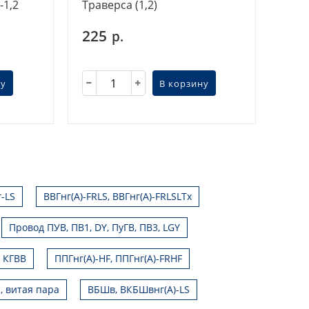
-1,2
Траверса (1,2)
225
р.
ну
В корзину
г-LS
ВВГнг(А)-FRLS, ВВГнг(А)-FRLSLTx
Провод ПУВ, ПВ1, DY, ПуГВ, ПВ3, LGY
, КГВВ
ППГнг(А)-HF, ППГнг(А)-FRHF
, витая пара
ВБШв, ВКБШвнг(А)-LS