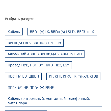
Выбрать раздел:
Кабель
ВВГнг(А)-LS, ВВГнг(А)-LSLTx, ВВГЭнг-LS
ВВГнг(А)-FRLS, ВВГнг(А)-FRLSLTx
Алюминий АВВГ, АВВГнг(А)-LS, АВБШв, СИП
Провод ПУВ, ПВ1, DY, ПуГВ, ПВ3, LGY
ПВС, ПуГВВ, ШВВП
КГ, КГН, КГ-ХЛ, КГтп-ХЛ, КГВВ
ППГнг(А)-HF, ППГнг(А)-FRHF
Кабель контрольный, монтажный, телефонный,
витая пара