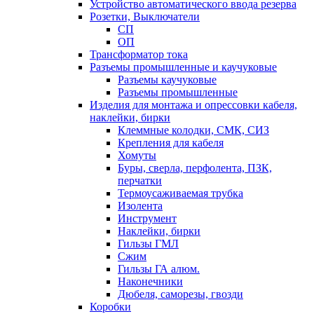
Устройство автоматического ввода резерва
Розетки, Выключатели
СП
ОП
Трансформатор тока
Разъемы промышленные и каучуковые
Разъемы каучуковые
Разъемы промышленные
Изделия для монтажа и опрессовки кабеля,
наклейки, бирки
Клеммные колодки, СМК, СИЗ
Крепления для кабеля
Хомуты
Буры, сверла, перфолента, ПЗК,
перчатки
Термоусаживаемая трубка
Изолента
Инструмент
Наклейки, бирки
Гильзы ГМЛ
Сжим
Гильзы ГА алюм.
Наконечники
Дюбеля, саморезы, гвозди
Коробки