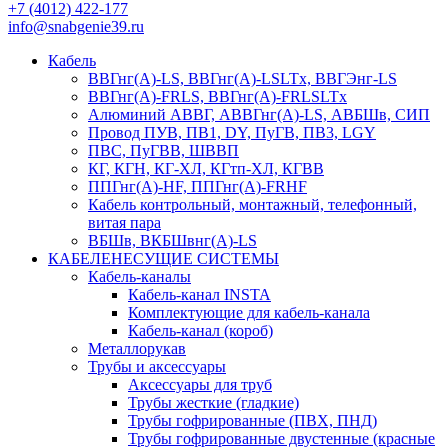
+7 (4012) 422-177
info@snabgenie39.ru
Кабель
ВВГнг(А)-LS, ВВГнг(А)-LSLTx, ВВГЭнг-LS
ВВГнг(А)-FRLS, ВВГнг(А)-FRLSLTx
Алюминий АВВГ, АВВГнг(А)-LS, АВБШв, СИП
Провод ПУВ, ПВ1, DY, ПуГВ, ПВ3, LGY
ПВС, ПуГВВ, ШВВП
КГ, КГН, КГ-ХЛ, КГтп-ХЛ, КГВВ
ППГнг(А)-HF, ППГнг(А)-FRHF
Кабель контрольный, монтажный, телефонный,
витая пара
ВБШв, ВКБШвнг(А)-LS
КАБЕЛЕНЕСУЩИЕ СИСТЕМЫ
Кабель-каналы
Кабель-канал INSTA
Комплектующие для кабель-канала
Кабель-канал (короб)
Металлорукав
Трубы и аксессуары
Аксессуары для труб
Трубы жесткие (гладкие)
Трубы гофрированные (ПВХ, ПНД)
Трубы гофрированные двустенные (красные