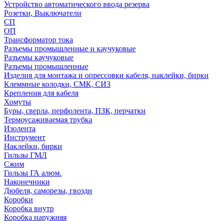
Устройство автоматического ввода резерва
Розетки, Выключатели
СП
ОП
Трансформатор тока
Разъемы промышленные и каучуковые
Разъемы каучуковые
Разъемы промышленные
Изделия для монтажа и опрессовки кабеля, наклейки, бирки
Клеммные колодки, СМК, СИЗ
Крепления для кабеля
Хомуты
Буры, сверла, перфолента, ПЗК, перчатки
Термоусаживаемая трубка
Изолента
Инструмент
Наклейки, бирки
Гильзы ГМЛ
Сжим
Гильзы ГА алюм.
Наконечники
Дюбеля, саморезы, гвозди
Коробки
Коробка внутр
Коробка наружняя