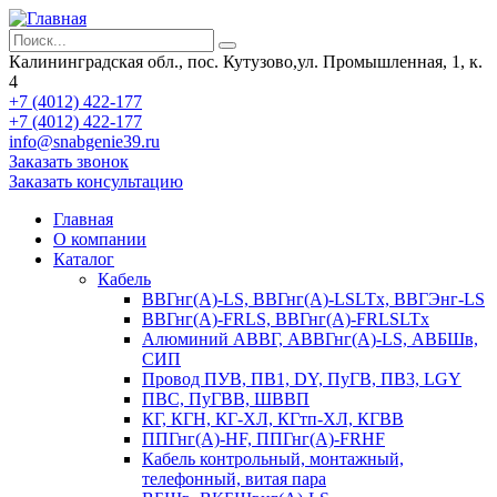
Калининградская обл., пос. Кутузово,ул. Промышленная, 1, к.
4
+7 (4012) 422-177
+7 (4012) 422-177
info@snabgenie39.ru
Заказать звонок
Заказать консультацию
Главная
О компании
Каталог
Кабель
ВВГнг(А)-LS, ВВГнг(А)-LSLTx, ВВГЭнг-LS
ВВГнг(А)-FRLS, ВВГнг(А)-FRLSLTx
Алюминий АВВГ, АВВГнг(А)-LS, АВБШв,
СИП
Провод ПУВ, ПВ1, DY, ПуГВ, ПВ3, LGY
ПВС, ПуГВВ, ШВВП
КГ, КГН, КГ-ХЛ, КГтп-ХЛ, КГВВ
ППГнг(А)-HF, ППГнг(А)-FRHF
Кабель контрольный, монтажный,
телефонный, витая пара