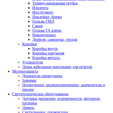
Термоусаживаемая трубка
Изолента
Инструмент
Наклейки, бирки
Гильзы ГМЛ
Сжим
Гильзы ГА алюм.
Наконечники
Дюбеля, саморезы, гвозди
Коробки
Коробка внутр
Коробка наружняя
Коробка металл.
Удлинители
Люки кабельные напольные для розеток
Молниезащита
Держатель проводника
Зажимы
Проводники, молниеприемники, заземлители и
прочее
Светотехническое оборудование
Датчики движения, освещенности, фотореле,
патроны
Лампы
Светильники, прожектора