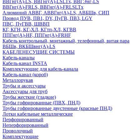
ВВГнг(А)-LS, ВВГнг(А)-LSLTx, ВВГЭнг-LS
ВВГнг(А)-FRLS, ВВГнг(А)-FRLSLTx
Алюминий АВВГ, АВВГнг(А)-LS, АВБШв, СИП
Провод ПУВ, ПВ1, DY, ПуГВ, ПВ3, LGY
ПВС, ПуГВВ, ШВВП
КГ, КГН, КГ-ХЛ, КГтп-ХЛ, КГВВ
ППГнг(А)-HF, ППГнг(А)-FRHF
Кабель контрольный, монтажный, телефонный, витая пара
ВБШв, ВКБШвнг(А)-LS
КАБЕЛЕНЕСУЩИЕ СИСТЕМЫ
Кабель-каналы
Кабель-канал INSTA
Комплектующие для кабель-канала
Кабель-канал (короб)
Металлорукав
Трубы и аксессуары
Аксессуары для труб
Трубы жесткие (гладкие)
Трубы гофрированные (ПВХ, ПНД)
Трубы гофрированные двустенные (красные ПНД)
Лотки кабельные металлические
Перфорированный
Неперфорированный
Проволочный
Комплектующие