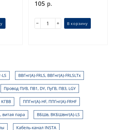
105
р.
ну
В корзину
г-LS
ВВГнг(А)-FRLS, ВВГнг(А)-FRLSLTx
Провод ПУВ, ПВ1, DY, ПуГВ, ПВ3, LGY
, КГВВ
ППГнг(А)-HF, ППГнг(А)-FRHF
, витая пара
ВБШв, ВКБШвнг(А)-LS
лы
Кабель-канал INSTA