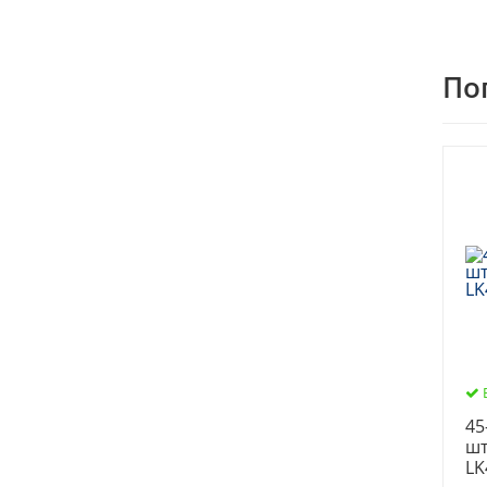
По
45
шт
LK