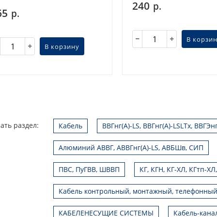
240
р.
65
р.
В корзи
В корзину
ать раздел:
Кабель
ВВГнг(А)-LS, ВВГнг(А)-LSLTx, ВВГЭн
Алюминий АВВГ, АВВГнг(А)-LS, АВБШв, СИП
ПВС, ПуГВВ, ШВВП
КГ, КГН, КГ-ХЛ, КГтп-ХЛ
Кабель контрольный, монтажный, телефонный
КАБЕЛЕНЕСУЩИЕ СИСТЕМЫ
Кабель-кана