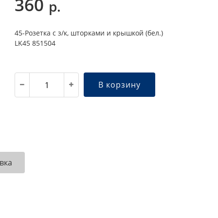
360
р.
45-Розетка с з/к, шторками и крышкой (бел.)
LK45 851504
В корзину
вка