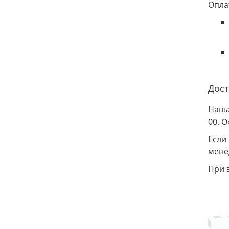
Опла
Дост
Наша
00. 
Если
мене
При 