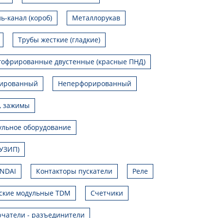
ь-канал (короб)
Металлорукав
Трубы жесткие (гладкие)
гофрированные двустенные (красные ПНД)
ированный
Неперфорированный
, зажимы
льное оборудование
УЗИП)
UNDAI
Контакторы пускатели
Реле
ские модульные TDM
Счетчики
чатели - разъединители