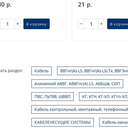
80
21
р.
р.
В корзину
В корзи
ать раздел:
Кабель
ВВГнг(А)-LS, ВВГнг(А)-LSLTx, ВВГЭн
Алюминий АВВГ, АВВГнг(А)-LS, АВБШв, СИП
ПВС, ПуГВВ, ШВВП
КГ, КГН, КГ-ХЛ, КГтп-ХЛ
Кабель контрольный, монтажный, телефонный
КАБЕЛЕНЕСУЩИЕ СИСТЕМЫ
Кабель-кана