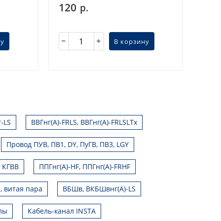
120
р.
ну
В корзину
г-LS
ВВГнг(А)-FRLS, ВВГнг(А)-FRLSLTx
Провод ПУВ, ПВ1, DY, ПуГВ, ПВ3, LGY
, КГВВ
ППГнг(А)-HF, ППГнг(А)-FRHF
, витая пара
ВБШв, ВКБШвнг(А)-LS
лы
Кабель-канал INSTA