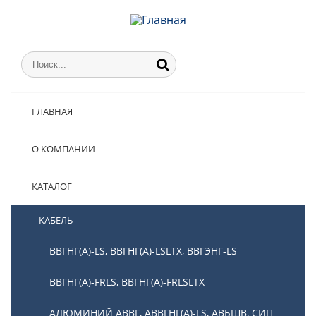
ГЛАВНАЯ
О КОМПАНИИ
КАТАЛОГ
КАБЕЛЬ
ВВГНГ(А)-LS, ВВГНГ(А)-LSLTX, ВВГЭНГ-LS
ВВГНГ(А)-FRLS, ВВГНГ(А)-FRLSLTX
АЛЮМИНИЙ АВВГ, АВВГНГ(А)-LS, АВБШВ, СИП