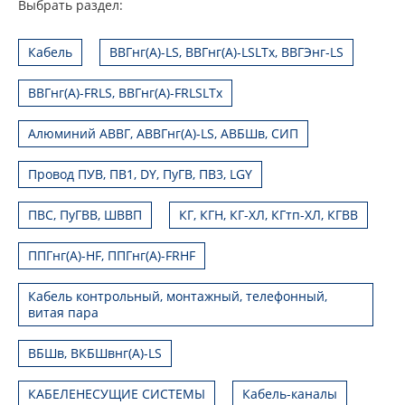
Выбрать раздел:
Кабель
ВВГнг(А)-LS, ВВГнг(А)-LSLTx, ВВГЭнг-LS
ВВГнг(А)-FRLS, ВВГнг(А)-FRLSLTx
Алюминий АВВГ, АВВГнг(А)-LS, АВБШв, СИП
Провод ПУВ, ПВ1, DY, ПуГВ, ПВ3, LGY
ПВС, ПуГВВ, ШВВП
КГ, КГН, КГ-ХЛ, КГтп-ХЛ, КГВВ
ППГнг(А)-HF, ППГнг(А)-FRHF
Кабель контрольный, монтажный, телефонный,
витая пара
ВБШв, ВКБШвнг(А)-LS
КАБЕЛЕНЕСУЩИЕ СИСТЕМЫ
Кабель-каналы