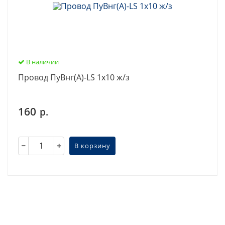
В наличии
Провод ПуВнг(А)-LS 1х10 ж/з
160
р.
В корзину