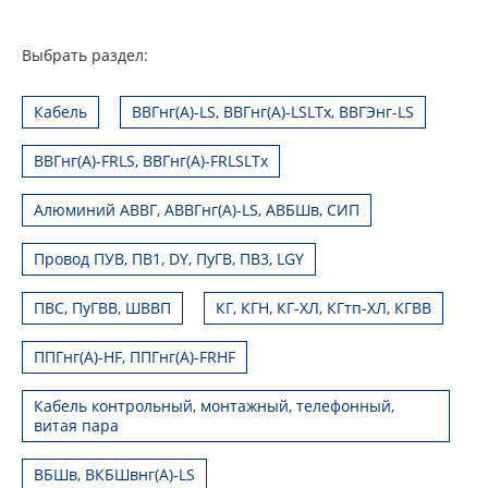
Выбрать раздел:
Кабель
ВВГнг(А)-LS, ВВГнг(А)-LSLTx, ВВГЭнг-LS
ВВГнг(А)-FRLS, ВВГнг(А)-FRLSLTx
Алюминий АВВГ, АВВГнг(А)-LS, АВБШв, СИП
Провод ПУВ, ПВ1, DY, ПуГВ, ПВ3, LGY
ПВС, ПуГВВ, ШВВП
КГ, КГН, КГ-ХЛ, КГтп-ХЛ, КГВВ
ППГнг(А)-HF, ППГнг(А)-FRHF
Кабель контрольный, монтажный, телефонный,
витая пара
ВБШв, ВКБШвнг(А)-LS