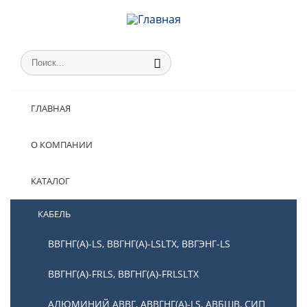
ГЛАВНАЯ
О КОМПАНИИ
КАТАЛОГ
КАБЕЛЬ
ВВГНГ(А)-LS, ВВГНГ(А)-LSLTX, ВВГЭНГ-LS
ВВГНГ(А)-FRLS, ВВГНГ(А)-FRLSLTX
АЛЮМИНИЙ АВВГ, АВВГНГ(А)-LS, АВБШВ, СИП