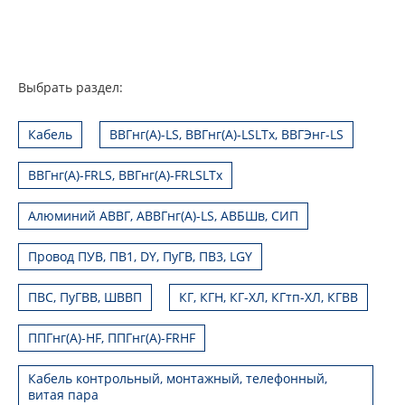
Выбрать раздел:
Кабель
ВВГнг(А)-LS, ВВГнг(А)-LSLTx, ВВГЭнг-LS
ВВГнг(А)-FRLS, ВВГнг(А)-FRLSLTx
Алюминий АВВГ, АВВГнг(А)-LS, АВБШв, СИП
Провод ПУВ, ПВ1, DY, ПуГВ, ПВ3, LGY
ПВС, ПуГВВ, ШВВП
КГ, КГН, КГ-ХЛ, КГтп-ХЛ, КГВВ
ППГнг(А)-HF, ППГнг(А)-FRHF
Кабель контрольный, монтажный, телефонный,
витая пара