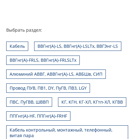
Выбрать раздел:
Кабель
ВВГнг(А)-LS, ВВГнг(А)-LSLTx, ВВГЭнг-LS
ВВГнг(А)-FRLS, ВВГнг(А)-FRLSLTx
Алюминий АВВГ, АВВГнг(А)-LS, АВБШв, СИП
Провод ПУВ, ПВ1, DY, ПуГВ, ПВ3, LGY
ПВС, ПуГВВ, ШВВП
КГ, КГН, КГ-ХЛ, КГтп-ХЛ, КГВВ
ППГнг(А)-HF, ППГнг(А)-FRHF
Кабель контрольный, монтажный, телефонный,
витая пара