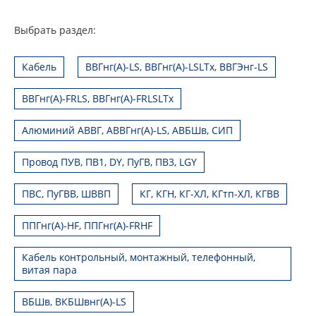
Выбрать раздел:
Кабель
ВВГнг(А)-LS, ВВГнг(А)-LSLTx, ВВГЭнг-LS
ВВГнг(А)-FRLS, ВВГнг(А)-FRLSLTx
Алюминий АВВГ, АВВГнг(А)-LS, АВБШв, СИП
Провод ПУВ, ПВ1, DY, ПуГВ, ПВ3, LGY
ПВС, ПуГВВ, ШВВП
КГ, КГН, КГ-ХЛ, КГтп-ХЛ, КГВВ
ППГнг(А)-HF, ППГнг(А)-FRHF
Кабель контрольный, монтажный, телефонный,
витая пара
ВБШв, ВКБШвнг(А)-LS