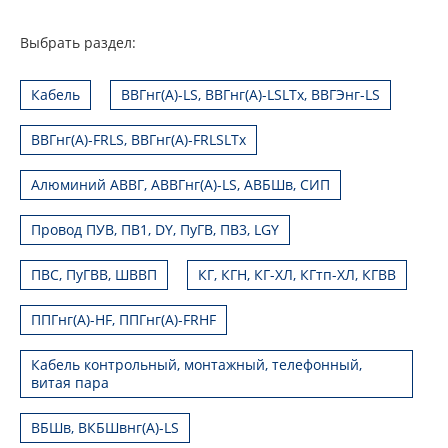
Выбрать раздел:
Кабель
ВВГнг(А)-LS, ВВГнг(А)-LSLTx, ВВГЭнг-LS
ВВГнг(А)-FRLS, ВВГнг(А)-FRLSLTx
Алюминий АВВГ, АВВГнг(А)-LS, АВБШв, СИП
Провод ПУВ, ПВ1, DY, ПуГВ, ПВ3, LGY
ПВС, ПуГВВ, ШВВП
КГ, КГН, КГ-ХЛ, КГтп-ХЛ, КГВВ
ППГнг(А)-HF, ППГнг(А)-FRHF
Кабель контрольный, монтажный, телефонный,
витая пара
ВБШв, ВКБШвнг(А)-LS