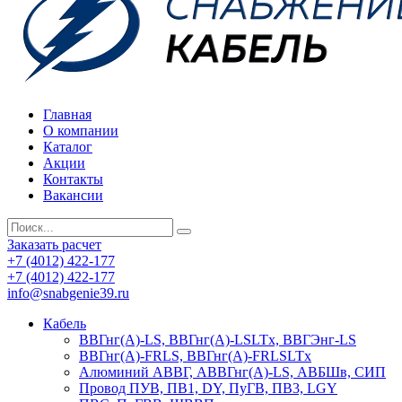
Главная
О компании
Каталог
Акции
Контакты
Вакансии
Заказать расчет
+7 (4012) 422-177
+7 (4012) 422-177
info@snabgenie39.ru
Кабель
ВВГнг(А)-LS, ВВГнг(А)-LSLTx, ВВГЭнг-LS
ВВГнг(А)-FRLS, ВВГнг(А)-FRLSLTx
Алюминий АВВГ, АВВГнг(А)-LS, АВБШв, СИП
Провод ПУВ, ПВ1, DY, ПуГВ, ПВ3, LGY