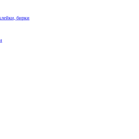
клейки, бирки
и