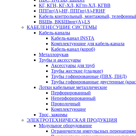
КГ, КГН, КГ-ХЛ, КГтп-ХЛ, КГВВ
ППГнг(А)-HF, ППГнг(А)-FRHF
Кабель контрольный, монтажный, телефонный
ВБШв, ВКБШвнг(А)-LS
КАБЕЛЕНЕСУЩИЕ СИСТЕМЫ
Кабель-каналы
Кабель-канал INSTA
Комплектующие для кабель-канала
Кабель-канал (короб)
Металлорукав
Трубы и аксессуары
Аксессуары для труб
Трубы жесткие (гладкие)
Трубы гофрированные (ПВХ, ПНД)
Трубы гофрированные двустенные (кра
Лотки кабельные металлические
Перфорированный
Неперфорированный
Проволочный
Комплектующие
Трос, зажимы
ЭЛЕКТРОТЕХНИЧЕСКАЯ ПРОДУКЦИЯ
Модульное оборудование
Ограничители импульсных перенапряж