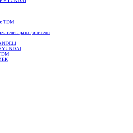
ные HYUNDAI
ые TDM
чатели - разъединители
 ANDELI
е HYUNDAI
 TDM
 ИЕК