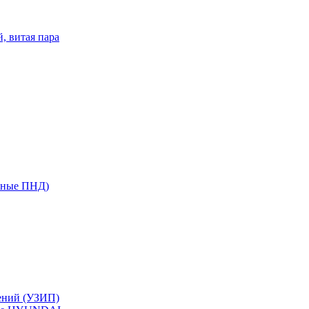
, витая пара
сные ПНД)
ений (УЗИП)