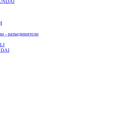
YUNDAI
M
и - разъединители
LI
NDAI