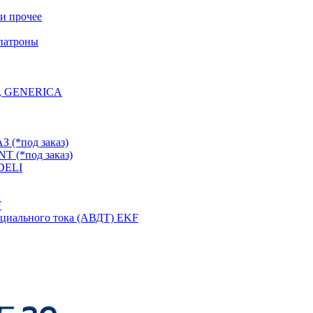
и прочее
 патроны
K, GENERICA
 (*под заказ)
T (*под заказ)
DELI
F
циального тока (АВДТ) EKF