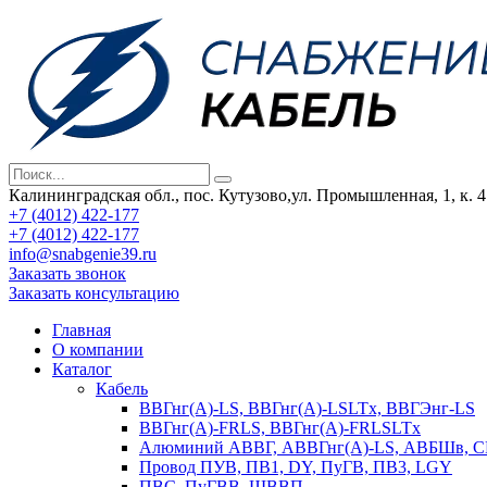
Калининградская обл., пос. Кутузово,ул. Промышленная, 1, к. 4
+7 (4012) 422-177
+7 (4012) 422-177
info@snabgenie39.ru
Заказать звонок
Заказать консультацию
Главная
О компании
Каталог
Кабель
ВВГнг(А)-LS, ВВГнг(А)-LSLTx, ВВГЭнг-LS
ВВГнг(А)-FRLS, ВВГнг(А)-FRLSLTx
Алюминий АВВГ, АВВГнг(А)-LS, АВБШв, 
Провод ПУВ, ПВ1, DY, ПуГВ, ПВ3, LGY
ПВС, ПуГВВ, ШВВП