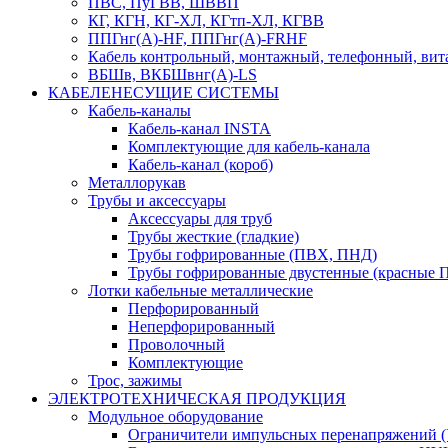
ПВС, ПуГВВ, ШВВП
КГ, КГН, КГ-ХЛ, КГтп-ХЛ, КГВВ
ППГнг(А)-HF, ППГнг(А)-FRHF
Кабель контрольный, монтажный, телефонный, вит
ВБШв, ВКБШвнг(А)-LS
КАБЕЛЕНЕСУЩИЕ СИСТЕМЫ
Кабель-каналы
Кабель-канал INSTA
Комплектующие для кабель-канала
Кабель-канал (короб)
Металлорукав
Трубы и аксессуары
Аксессуары для труб
Трубы жесткие (гладкие)
Трубы гофрированные (ПВХ, ПНД)
Трубы гофрированные двустенные (красные 
Лотки кабельные металлические
Перфорированный
Неперфорированный
Проволочный
Комплектующие
Трос, зажимы
ЭЛЕКТРОТЕХНИЧЕСКАЯ ПРОДУКЦИЯ
Модульное оборудование
Ограничители импульсных перенапряжений 