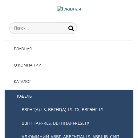
ГЛАВНАЯ
О КОМПАНИИ
КАТАЛОГ
КАБЕЛЬ
ВВГНГ(А)-LS, ВВГНГ(А)-LSLTX, ВВГЭНГ-LS
ВВГНГ(А)-FRLS, ВВГНГ(А)-FRLSLTX
АЛЮМИНИЙ АВВГ, АВВГНГ(А)-LS, АВБШВ, СИП