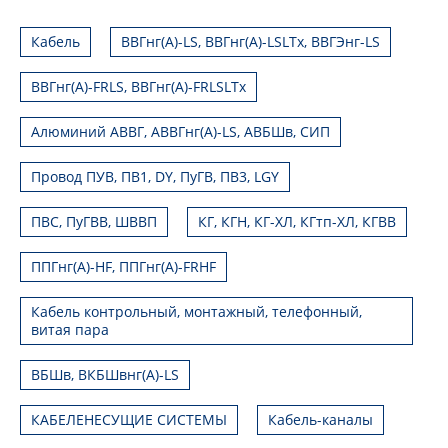
Кабель
ВВГнг(А)-LS, ВВГнг(А)-LSLTx, ВВГЭнг-LS
ВВГнг(А)-FRLS, ВВГнг(А)-FRLSLTx
Алюминий АВВГ, АВВГнг(А)-LS, АВБШв, СИП
Провод ПУВ, ПВ1, DY, ПуГВ, ПВ3, LGY
ПВС, ПуГВВ, ШВВП
КГ, КГН, КГ-ХЛ, КГтп-ХЛ, КГВВ
ППГнг(А)-HF, ППГнг(А)-FRHF
Кабель контрольный, монтажный, телефонный,
витая пара
ВБШв, ВКБШвнг(А)-LS
КАБЕЛЕНЕСУЩИЕ СИСТЕМЫ
Кабель-каналы