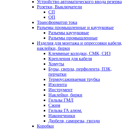
Устройство автоматического ввода резерва
Розетки, Выключатели
СП
ОП
Трансформатор тока
Разъемы промышленные и каучуковые
Разъемы каучуковые
Разъемы промышленные
Изделия для монтажа и опрессовки кабеля,
наклейки, бирки
Клеммные колодки, СМК, СИЗ
Крепления для кабеля
Хомуты
Буры, сверла, перфолента, ПЗК,
перчатки
Термоусаживаемая трубка
Изолента
Инструмент
Наклейки, бирки
Гильзы ГМЛ
Сжим
Гильзы ГА алюм.
Наконечники
Дюбеля, саморезы, гвозди
Коробки