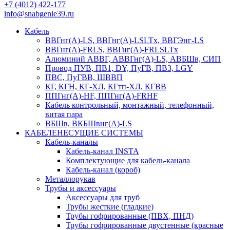
+7 (4012) 422-177
info@snabgenie39.ru
Кабель
ВВГнг(А)-LS, ВВГнг(А)-LSLTx, ВВГЭнг-LS
ВВГнг(А)-FRLS, ВВГнг(А)-FRLSLTx
Алюминий АВВГ, АВВГнг(А)-LS, АВБШв, СИП
Провод ПУВ, ПВ1, DY, ПуГВ, ПВ3, LGY
ПВС, ПуГВВ, ШВВП
КГ, КГН, КГ-ХЛ, КГтп-ХЛ, КГВВ
ППГнг(А)-HF, ППГнг(А)-FRHF
Кабель контрольный, монтажный, телефонный,
витая пара
ВБШв, ВКБШвнг(А)-LS
КАБЕЛЕНЕСУЩИЕ СИСТЕМЫ
Кабель-каналы
Кабель-канал INSTA
Комплектующие для кабель-канала
Кабель-канал (короб)
Металлорукав
Трубы и аксессуары
Аксессуары для труб
Трубы жесткие (гладкие)
Трубы гофрированные (ПВХ, ПНД)
Трубы гофрированные двустенные (красные