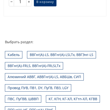
В корзину
Выбрать раздел:
Кабель
ВВГнг(А)-LS, ВВГнг(А)-LSLTx, ВВГЭнг-LS
ВВГнг(А)-FRLS, ВВГнг(А)-FRLSLTx
Алюминий АВВГ, АВВГнг(А)-LS, АВБШв, СИП
Провод ПУВ, ПВ1, DY, ПуГВ, ПВ3, LGY
ПВС, ПуГВВ, ШВВП
КГ, КГН, КГ-ХЛ, КГтп-ХЛ, КГВВ
ППГнг(А)-HF, ППГнг(А)-FRHF