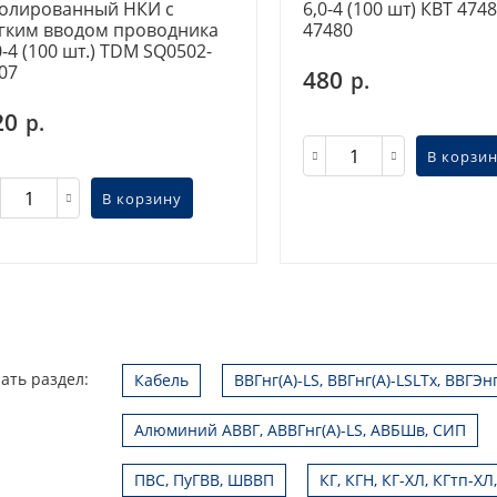
олированный НКИ с
6,0-4 (100 шт) КВТ 474
гким вводом проводника
47480
0-4 (100 шт.) TDM SQ0502-
07
480
р.
20
р.
В корзи
В корзину
ать раздел:
Кабель
ВВГнг(А)-LS, ВВГнг(А)-LSLTx, ВВГЭн
Алюминий АВВГ, АВВГнг(А)-LS, АВБШв, СИП
ПВС, ПуГВВ, ШВВП
КГ, КГН, КГ-ХЛ, КГтп-ХЛ