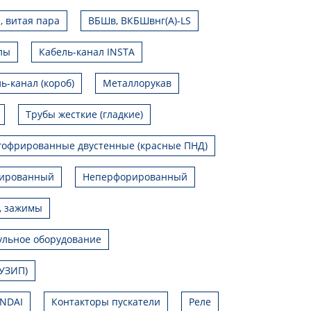
, витая пара
ВБШв, ВКБШвнг(А)-LS
лы
Кабель-канал INSTA
ь-канал (короб)
Металлорукав
Трубы жесткие (гладкие)
гофрированные двустенные (красные ПНД)
ированный
Неперфорированный
, зажимы
льное оборудование
УЗИП)
UNDAI
Контакторы пускатели
Реле