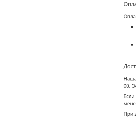
Опл
Опла
Дост
Наша
00. 
Если
мене
При 