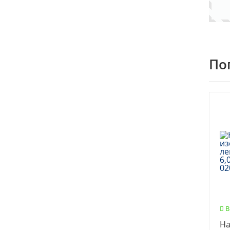
По
В
На