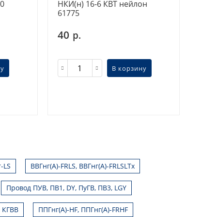
80
НКИ(н) 16-6 КВТ нейлон
61775
40
р.
ну
В корзину
г-LS
ВВГнг(А)-FRLS, ВВГнг(А)-FRLSLTx
Провод ПУВ, ПВ1, DY, ПуГВ, ПВ3, LGY
, КГВВ
ППГнг(А)-HF, ППГнг(А)-FRHF