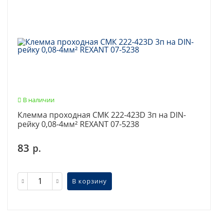
В наличии
Клемма проходная СМК 222-423D 3п на DIN-
рейку 0,08-4мм² REXANT 07-5238
83
р.
В корзину