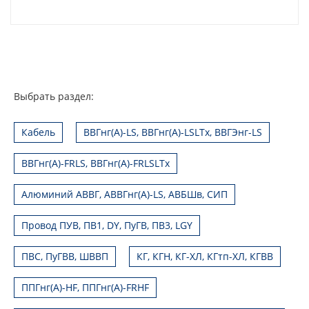
Выбрать раздел:
Кабель
ВВГнг(А)-LS, ВВГнг(А)-LSLTx, ВВГЭнг-LS
ВВГнг(А)-FRLS, ВВГнг(А)-FRLSLTx
Алюминий АВВГ, АВВГнг(А)-LS, АВБШв, СИП
Провод ПУВ, ПВ1, DY, ПуГВ, ПВ3, LGY
ПВС, ПуГВВ, ШВВП
КГ, КГН, КГ-ХЛ, КГтп-ХЛ, КГВВ
ППГнг(А)-HF, ППГнг(А)-FRHF